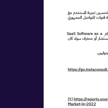
تستهدف انستاكوسالت المؤسسات والهيئات التي تقدم خدمات استشارية تفاعلية بالفعل، وتسعى لتحسين تجربة المستخدم مع 
الحفاظ على هويتها التجارية، كما تستهدف أيضًا المنصات التي تجمع الخبراء والمؤثرين وترغب في إتاحة قنوات للتواصل الجمهوري 
تعمل انستاكونسالت على توفير منصة خدمية تحمل العلامة البيضاء White Label وتعمل بنظام SaaS Software as a 
Service أو تقديم البرمجيات كخدمة، وتقدم انستاكونسالت أرقامًا هاتفية مرخصة حصرية لكل مستشار أو محترف سواء كان 
https://go.instaconsu
[1] 
https://reports.so
Market-in-2022