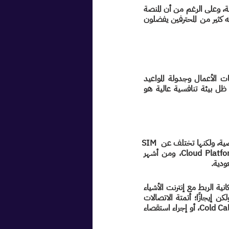
في كثيرٍ من الأحيان، يكون الخبير أو المؤثر لديه شعبية أو متابعون أكبر بكثير من مستخدمي منصة كاملة، وعلى الرغم من أن المنصة 
- في أغلب الأثناء - يكون لديها من التقنيات ما يوفر الكثير من الجهد والوقت للمستخدمين، إلا أنه كثير من المحترفين يفضلون 
توفر تطبيقات ومنصات الاستشارات ميزات تقنية فريدة تجمع بين الصوت والفيديو ودمج شبكات الأعمال وجدولة المواعيد 
والدفع الإلكتروني وغيرها. ولكن على الرغم من ذلك، يظل تنزيل التطبيق والاحتفاظ بالعملاء في ظل بيئة تنافسية عالية هو 
الأرقام الهاتفية الذكية هي أرقام هاتفية مقدمة من مشغلي شبكات الهاتف المحمول والخطوط الأرضية، ولكنها تختلف عن SIM 
eSIM المعروفة لدينا. تدار هذه الأرقام من قبل شركات سحابية، CPaaS أو Cloud Platform as a Service، ومن أشهر 
تمتاز منظومة الاتصال الذكي ومكوناتها بعدة خصائص منها التحكم الآلي والاستضافة السحابية وإمكانية الربط مع إنترنت الأشياء 
IoT— ربما نتحدث في كتابات لاحقة عن مفهوم إدارة الأرقام الذكية والاتصالات المخدومة ذاتيًا، ولكن إيجازًا؛ أتمتة الاتصالات 
تساعد العنصر البشري في إتمام مهمته، سواء كان الاتصال يتعلق بإجراء مكالمات المبيعات الباردة Cold Calling، أو إجراء استقصاء 