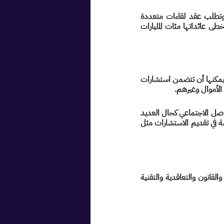
تتعلق هذه بإستراتيجيات إعادة الهيكلة والتحول الرقمي، والتي في الغالب تستغرق فترة طويلة وتطلب عقد لقاءات متعددة 
وإقامة ورش عمل مشاركة ملفات بين أطراف عدة، كتلك المقدمة من PwC, EY, KPMG والتي يتخطى عائداتها مئات المليارات 
تتم هذه الاستشارات عادةً بين طرفين أو أكثر بشكل تفاعلي، وتتعدد مجالات الاستشارات الفردية، فيمكنها أن تتضمن استشارات 
 الأموال وغيرهم.
الجدير بالذكر أن المستشار قد يُقدِّم خدماته مباشرةً للجمهور عبر صفحته الشخصية خلال مواقع التواصل الاجتماعي كحال العديد 
من المؤثرين أو Influencers، بينما يُقدِّم البعض الآخر خدماته من خلال منصات أو برامج متخصصة في تقديم الاستشارات مثل 
طبقًا لتقرير إكستراكت عن سوق الاستشارات [١]، يبلغ حجم سوق الاستشارات في مجالات الصحة والقانون والتعاقدية والتقنية 