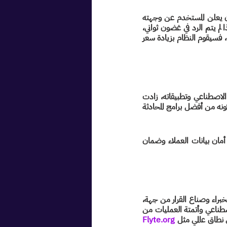
ولتقريب المشهد، يمكننا أخذ تجربة تطبيقات المركبات التشاركية Ride Hailing كمثال، والتي تبدأ بأن يعلن المستخدم عن وجهته 
ويرسل طلبه عبر التطبيق فيتم مباشرةً إعادة توجيه هذا الطلب إلى عشرات المركبات المحيطة به. وإذا لم يتم الرد في غضون ثواني، 
يتم زيادة نطاق البحث ليشمل قائدي مركبات أخرى في محيط أكبر. وأخيرًا، إذا لم تفلح تلك المحاولات، فسيقوم النظام بزيادة سعر 
لا يمكننا أن نغفل أهمية سرية البيانات والأمن السيبراني في هذا الصدد، فكلما قوي ذراع الذكاء الاصطناعي وتطبيقاته، زادت 
المخاوف المتعلقة بسرية البيانات وأمان المستخدمين، وهذه نقطة تحتسب أيضًا للواتساب المؤسسي، كونه من أفضل برامج المحادثة 
وهنا نسلط الضوء على التزام مشغلي شبكات المحمول وشركة يونيفونك الرائدة في الارتقاء بمعايير أمان بيانات العملاء وضمان 
انستاكونسالت هي شركة ناشئة مرخصة محليًا ودوليًا تسعى إلى تقريب المسافات بين المستشارين، الخبراء وصناع القرار من جهة، 
والمتابعين والمستخدمين من جهة أخرى، وتعمل على تغيير مفهوم تقديم الاستشارات عبر الذكاء الاصطناعي وأتمتة العمليات من 
 نطاق عالمي مثل 
Flyte.org