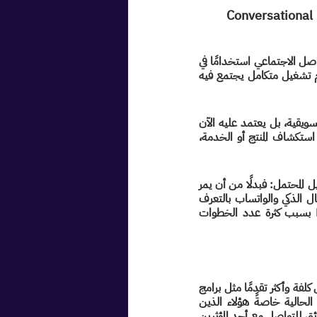
الواتساب المؤسسي WhatsApp Business API وتجربة المستخدم القائمة على المحادثة Conversational 
بحسب تقرير هيئة الاتصالات والفضاء والتقنية السعودية [٢]، فإن الواتساب هو أعلى تطبيقات التواصل الاجتماعي استخدامًا في 
المملكة لعام ٢٠٢٣ بنسبة تخطت ٩٠٪‏. لم يعد الواتساب برنامج محادثة فقط، بل يعده البعض نظام تشغيل متكامل يجتمع فيه 
فبين أتمتة خدمة العملاء وجمع بيانات العملاء المحتملين، لم يعد دمج الواتساب المؤسسي رفاهية تسويقية، بل يعتمد عليه الآن 
العديد من المسوقين المحترفين للوصول بسرعة إلى بيانات العميل المحتمل قبل أن تطول به رحلة استكشاف المنتج أو الخدمة، 
 ألا أن الواتساب، ومن قبله منظومة الاتصال الذكي، يمنح المسوقين فرصة ذهبية للتعرف على العميل المحتمل: فبدلًا من أن يمر 
المستخدم بما يزيد عن عشر خطوات لتنزيل تطبيق من المتجر وتأكيد رقم هاتفه، يقوم نظام الاتصال الذكي والواتساب بالتعرف 
عليه في خطوة واحدة، ويساعد هذا من تقليل مع خطورة خروج العميل من التجربة Bounce بسبب كثرة عدد الخطوات 
ربما تتبادر عدة تساؤلات حول جدوى استخدام المكالمات الهاتفية في ظل وُجود قنوات تكنولوجية أقل كلفة وأكثر تقدمًا مثل برامج 
الاجتماعات المتخصصة ومحادثات الفيديو، والحقيقة أننا لا نهدف لمحاولة تغيير تجربة المستخدم الحالية خاصةً هؤلاء الذين 
يبحثون عن جلسة علاج نفسي لمدة 90 دقيقة أو أكثر مثلًا– ولكن نستهدف من يبحث عن عشر دقائق للتواصل مع أحد المؤثرين 