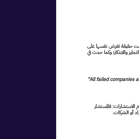
سمعنا كثيرًا عن تطبيقات الذكاء الاصطناعي في مختلف المجالات مثل ChatGPT وغيرها، حتى أصبحت حقيقة تفرض نفسها على 
كثيرٍ من البرمجيات والخدمات وسارعت العديد من الشركات الناشئة في تقديم خدمات تحاول فيها التمايز والابتكار؛ وكما حدث في 
“All failed companies 
الاستشارات: فالمستشار 
 أو الشركات.