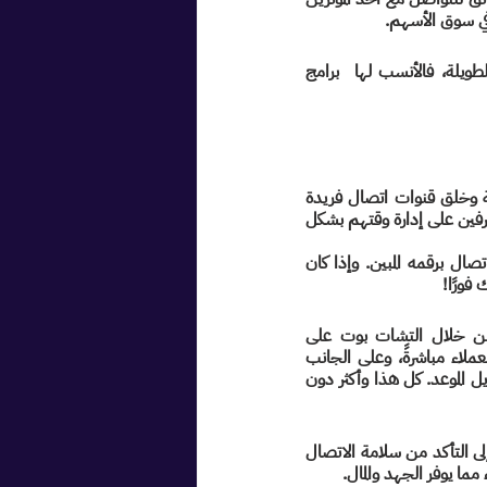
في سوق الأسهم.
بصورة عامة، يعتبر الأنسب للاستشارات القصيرة هو المكالمات الهاتفية، أما بالنسبة للاستشارات الطويلة، فالأنسب لها  برامج 
الإجابة المختصرة على هذا التساؤل هي تحسين تجربة المستخدم لدى منصات الاستشارات الحالية وخلق قنوات اتصال فريدة 
وثرية تربط بين المستخدمين والخبراء الملهمين وصناع القرار. وفي الوقت نفسه، مساعدة الخبراء والمحترفين على إدارة وقتهم بشكل 
فمثلًا، إذا أردت التحدث مع أحد خبراء السيارات في موقع لشراء السيارات، فكل ما عليك هو الاتصال برقمه المبين. وإذا كان 
فورًا!
وكذلك يتميز الذكاء الاصطناعي بسحره في قيادة تجربة جديدة للمستخدم على الواتساب: فمن خلال التشات بوت على 
الواتساب، يستطيع المستخدم تحديد فترة المكالمة وإجراء عمليات الدفع، بل والتحدث مع خدمة العملاء مباشرةً، وعلى الجانب 
الآخر، يستطيع الخبير استقبال الطلب مباشرةً على قناة واتساب خاصة به والرد على الطلب أو تعديل الموعد. كل هذا وأكثر دون 
يقوم الذكاء الاصطناعي بعدة أدوار بدايةً من التعرف على مدخلات المستخدم خلال المحادثة وصولًا إلى التأكد من سلامة الاتصال 
ما يوفر الجهد والمال.