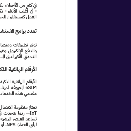
العمل كمستقلين للحفا
تعدد برامج الاستشا
التحدي الأكبر لدى الم
الأرقام الهاتفية الذكية  Phone Numbers
مقدمي هذه الخدمات شركة Twilio الأمريكية وشركة يونيفونك Unifonic داخل ال
لرأي العملاء NPS، أو تحديد موعد لمقابلة عمل، أو حتى حجز تذكرة للسفر.